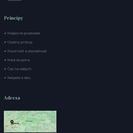
Princípy
✔ Podporné prostredie
✔ Osobný prístup
✔ Pozornosť a starostlivosť
✔ Malá skupina
✔ Čas na oddych
✔ Rešpekt k telu
Adresa