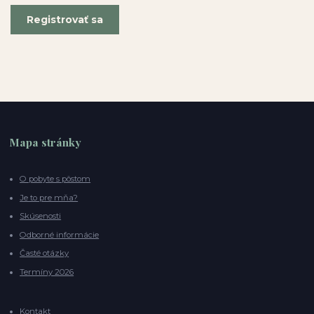
Registrovať sa
Mapa stránky
O pobyte s pôstom
Je to pre mňa?
Skúsenosti
Odborné informácie
Časté otázky
Termíny 2026
Kontakt