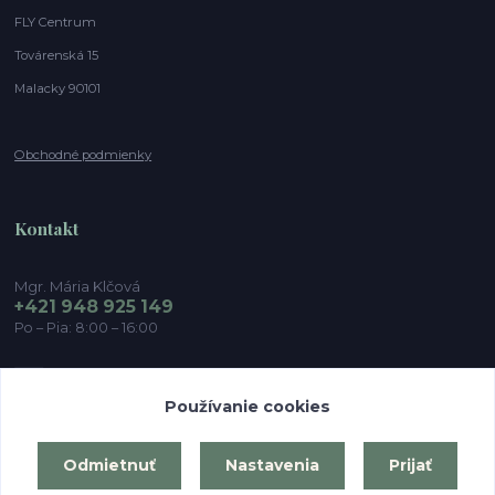
FLY Centrum
Továrenská 15
Malacky 90101
Obchodné podmienky
Kontakt
Mgr. Mária Klčová
+421 948 925 149
Po – Pia: 8:00 – 16:00
info@postnavodepobyt.sk
Používanie cookies
Odmietnuť
Nastavenia
Prijať