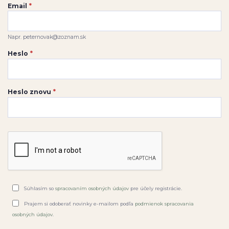
Email
*
Napr. peternovak@zoznam.sk
Heslo
*
Heslo znovu
*
Súhlasím so
spracovaním osobných údajov
pre účely registrácie.
Prajem si odoberať novinky e-mailom podľa
podmienok spracovania
osobných údajov
.